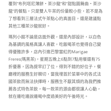
覆到”布列塔尼薄餅‧茶沙龍”和”甜點圓舞曲‧茶沙
龍”的餐點，只是雙人午茶的份量較小些，若不是為
了想看到三層法式午茶點心的真面目，還是建議點
其他三種茶沙龍就好。
瑪列小館不論是店面外觀，還是內部設計，以白色
為基調的風格真讓人喜歡，吃飯喝茶也覺得自己變
得優雅許多，店內引進巴黎當紅的Marigae
Freres(瑪黑茶)，星期五晚上6點到7點用餐還有75
折優惠，因為提早訂了位，得到不錯的好位子，餐
廳裡的服務生好親切，當我埋首於菜單中的各式法
國茶飲而無法抉擇時，服務生不厭其煩的為我們推
薦各式特色茶飲，每一款茶的源由都很讓人心動，
就在邊吃邊說邊喝中度過美好的午後時光。