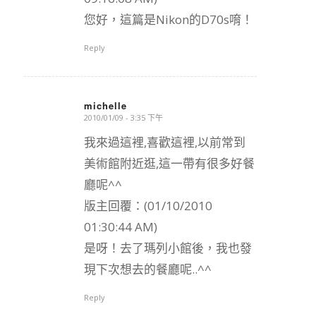
您好，這篇是Nikon的D70s唷！
Reply
michelle
2010/01/09 - 3:35 下午
says:
我來過這裡,喜歡這裡,以前常到
美術館附近逛,這一帶有很多好餐
廳呢^^
版主回覆：(01/10/2010
01:30:44 AM)
是呀！去了瑪列小館後，我也發
現下次想去的餐廳呢..^^
Reply