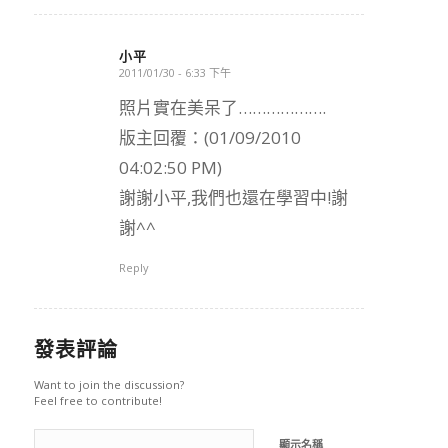
小平
2011/01/30 - 6:33 下午
says:
照片實在美呆了……………….
版主回覆：(01/09/2010
04:02:50 PM)
謝謝小平,我們也還在學習中!謝
謝^^
Reply
發表評論
Want to join the discussion?
Feel free to contribute!
顯示名稱