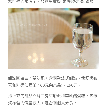
水杯裡的水沒了，服務生會殷勤地將水杯裝滿水。
甜點圓舞曲‧茶沙龍，含兩款法式甜點、焦糖烤布
蕾和精選法國茶(160元內茶品)，250元。
送上來的甜點圓舞曲有甜塔派和重乳酪蛋糕，焦糖
烤布蕾的份量很大，適合兩個人分食。