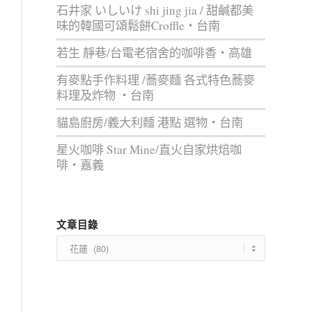
石井家 いしいけ shi jing jia / 甜鹹都美
味的韓國可頌鬆餅Croffle‧台南
若生 靜巷/台電老宿舍的咖啡香‧高雄
有麥點手作料理 /蕎麥麵 各式特色蕎麥
料理及炸物 ‧台南
貓島廚房/義大利麵 港點 選物‧台南
星火咖啡 Star Mine/直火自家烘焙咖
啡‧嘉義
文章目錄
文
章
目
錄