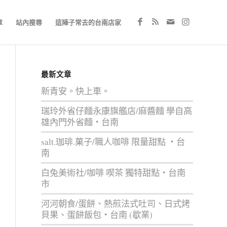
章
站內搜尋
這陣子常去的台南店家
最新文章
新青安。快上車。
瑞玲外省仔麵永康旗艦店/麻醬麵 學自高
雄內門外省麵‧台南
salt.珈琲.菓子/職人咖啡 限量甜點 ‧台
南
白兔美術社/咖啡 喫茶 獨特甜點‧台南
市
河河朝食/蛋餅、熱煎法式吐司、日式烤
貝果、蛋餅飯包‧台南 (歇業)