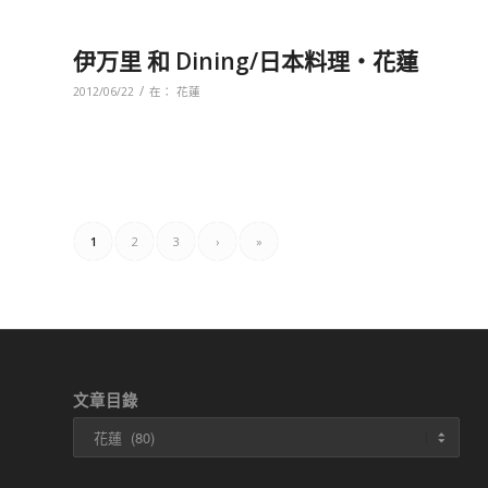
伊万里 和 Dining/日本料理‧花蓮
/
2012/06/22
在：
花蓮
1
2
3
›
»
文章目錄
文
章
目