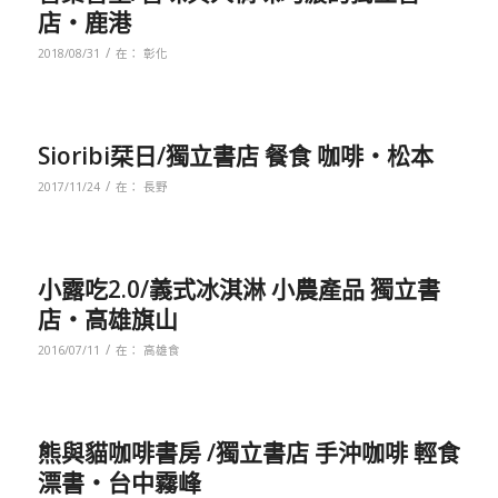
店‧鹿港
/
2018/08/31
在：
彰化
Sioribi栞日/獨立書店 餐食 咖啡‧松本
/
2017/11/24
在：
長野
小露吃2.0/義式冰淇淋 小農產品 獨立書
店‧高雄旗山
/
2016/07/11
在：
高雄食
熊與貓咖啡書房 /獨立書店 手沖咖啡 輕食
漂書‧台中霧峰