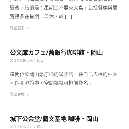
遍後，結論是：星期二不要來犬島，包括餐廳與展
覽館多在星期二公休，於 […]
閱讀更多
公文庫カフェ/舊銀行珈琲館‧岡山
/
2013/07/29
在：
岡山
這間位於岡山県庁通的咖啡店，在自己去過的中國
地區咖啡館中，空間氣氛可排前幾名。
閱讀更多
城下公会堂/藝文基地 咖啡‧岡山
/
2013/07/23
在：
岡山