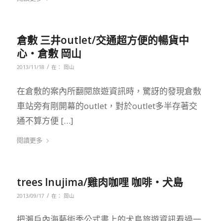
倉敷 三井outlet/交通超方便的暢貨中
心‧倉敷 岡山
/
2013/11/18
在：
岡山
在倉敷的案內所翻閱旅遊資訊時，驚訝的發現倉敷
車站旁有剛開幕的outlet，對於outlet多半存著交
通不算方便 […]
閱讀更多
trees Inujima/雞肉咖哩 咖啡‧犬島
/
2013/09/17
在：
岡山
把瀨戶內海藝術季公式書上的犬島旅遊資訊看過一