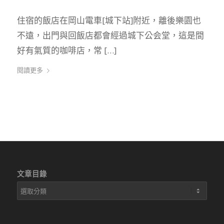
住宿的飯店在岡山電車[城下站]附近，離後樂園也
不遠，出門與回飯店都會經過城下公会堂，這是間
好有氣質的咖啡店，常 […]
閱讀更多
文章目錄
文
章
目
錄