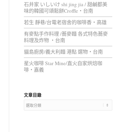
石井家 いしいけ shi jing jia / 甜鹹都美
味的韓國可頌鬆餅Croffle‧台南
若生 靜巷/台電老宿舍的咖啡香‧高雄
有麥點手作料理 /蕎麥麵 各式特色蕎麥
料理及炸物 ‧台南
貓島廚房/義大利麵 港點 選物‧台南
星火咖啡 Star Mine/直火自家烘焙咖
啡‧嘉義
文章目錄
文
章
目
錄