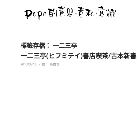
標籤存檔：
一二三亭
一二三亭(ヒフミテイ)書店喫茶/古本新
/
2013/08/30
在：
高雄食