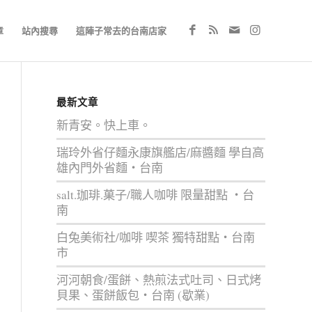
章
站內搜尋
這陣子常去的台南店家
最新文章
新青安。快上車。
瑞玲外省仔麵永康旗艦店/麻醬麵 學自高
雄內門外省麵‧台南
salt.珈琲.菓子/職人咖啡 限量甜點 ‧台
南
白兔美術社/咖啡 喫茶 獨特甜點‧台南
市
河河朝食/蛋餅、熱煎法式吐司、日式烤
貝果、蛋餅飯包‧台南 (歇業)