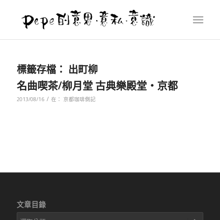
標籤存檔：
出町柳
名曲喫茶/柳月堂 古典樂殿堂‧京都
/
2013/08/16
在：
京都珈琲側記
文章目錄
文