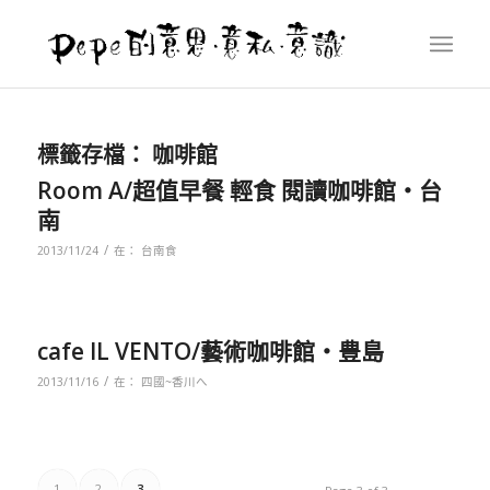
標籤存檔：
咖啡館
Room A/超值早餐 輕食 閱讀咖啡館‧台
南
/
2013/11/24
在：
台南食
cafe IL VENTO/藝術咖啡館‧豊島
/
2013/11/16
在：
四國~香川へ
1
2
3