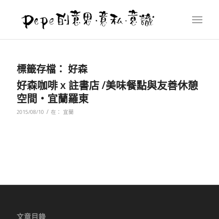
標籤存檔：
好森
好森咖啡 x 註書店 /美味餐點與友善休憩
空間‧宜蘭羅東
/
2015/08/10
在：
宜蘭
文章目錄