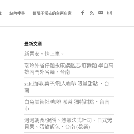
章
站內搜尋
這陣子常去的台南店家
最新文章
新青安。快上車。
瑞玲外省仔麵永康旗艦店/麻醬麵 學自高
雄內門外省麵‧台南
salt.珈琲.菓子/職人咖啡 限量甜點 ‧台
南
白兔美術社/咖啡 喫茶 獨特甜點‧台南
市
河河朝食/蛋餅、熱煎法式吐司、日式烤
貝果、蛋餅飯包‧台南 (歇業)