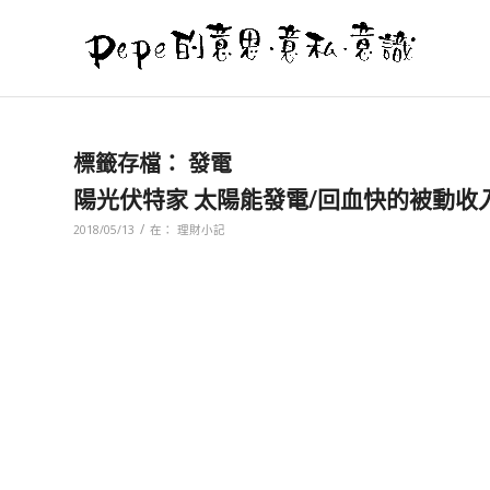
標籤存檔：
發電
陽光伏特家 太陽能發電/回血快的被動收
/
2018/05/13
在：
理財小記