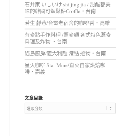
石井家 いしいけ shi jing jia / 甜鹹都美
味的韓國可頌鬆餅Croffle‧台南
若生 靜巷/台電老宿舍的咖啡香‧高雄
有麥點手作料理 /蕎麥麵 各式特色蕎麥
料理及炸物 ‧台南
貓島廚房/義大利麵 港點 選物‧台南
星火咖啡 Star Mine/直火自家烘焙咖
啡‧嘉義
文章目錄
文
章
目
錄