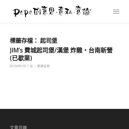
標籤存檔：
起司堡
JIM’s 費城起司堡/漢堡 炸雞‧台南新營
(已歇業)
/
2013/09/20
在：
歇業店家
文章目錄