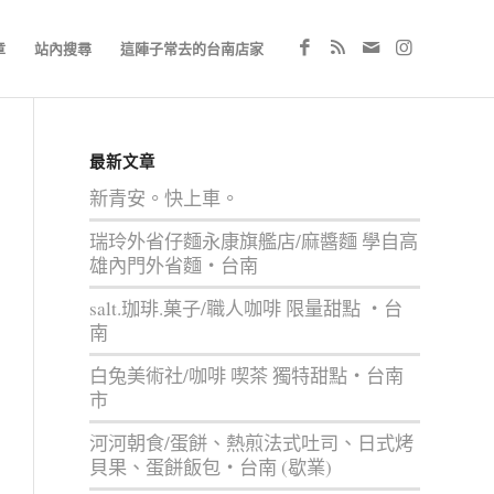
章
站內搜尋
這陣子常去的台南店家
最新文章
新青安。快上車。
瑞玲外省仔麵永康旗艦店/麻醬麵 學自高
雄內門外省麵‧台南
salt.珈琲.菓子/職人咖啡 限量甜點 ‧台
南
白兔美術社/咖啡 喫茶 獨特甜點‧台南
市
河河朝食/蛋餅、熱煎法式吐司、日式烤
貝果、蛋餅飯包‧台南 (歇業)