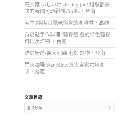
石井家 いしいけ shi jing jia / 甜鹹都美
味的韓國可頌鬆餅Croffle‧台南
若生 靜巷/台電老宿舍的咖啡香‧高雄
有麥點手作料理 /蕎麥麵 各式特色蕎麥
料理及炸物 ‧台南
貓島廚房/義大利麵 港點 選物‧台南
星火咖啡 Star Mine/直火自家烘焙咖
啡‧嘉義
文章目錄
文
章
目
錄