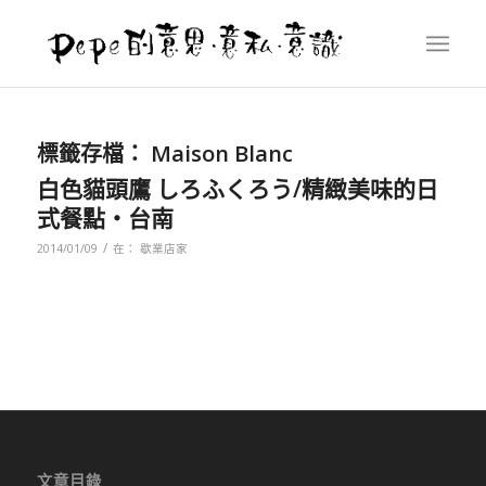
標籤存檔：
Maison Blanc
白色貓頭鷹 しろふくろう/精緻美味的日
式餐點‧台南
/
2014/01/09
在：
歇業店家
文章目錄