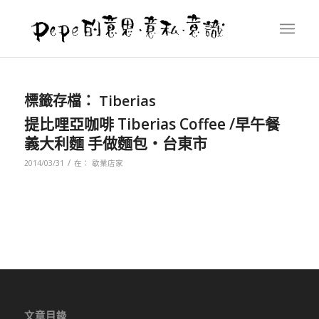
標籤存檔：
Tiberias
提比哩亞咖啡 Tiberias Coffee /早午餐
義大利麵 手做麵包‧台東市
/
2014/03/31
在：
歇業店家
文章目錄