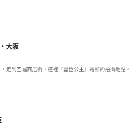
飯‧大阪
口，走到空崛商店街，這裡『豐臣公主』電影的拍攝地點。
阪