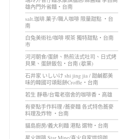
雄內門外省麵‧台南
salt.珈琲.菓子/職人咖啡 限量甜點 ‧台
南
白兔美術社/咖啡 喫茶 獨特甜點‧台南
市
河河朝食/蛋餅、熱煎法式吐司、日式烤
貝果、蛋餅飯包‧台南 (歇業)
石井家 いしいけ shi jing jia / 甜鹹都美
味的韓國可頌鬆餅Croffle‧台南
若生 靜巷/台電老宿舍的咖啡香‧高雄
有麥點手作料理 /蕎麥麵 各式特色蕎麥
料理及炸物 ‧台南
貓島廚房/義大利麵 港點 選物‧台南
星火咖啡 Star Mine/直火自家烘焙咖