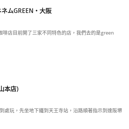
ネムGREEN‧大阪
啡店目前開了三家不同特色的店，我們去的是green
山本店)
車到處玩，先坐地下鐵到天王寺站，沿路順著指示到達阪堺