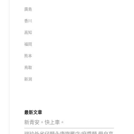
廣島
香川
高知
福岡
熊本
鳥取
新潟
最新文章
新青安。快上車。
瑞玲外省仔麵永康旗艦店/麻醬麵 學自高