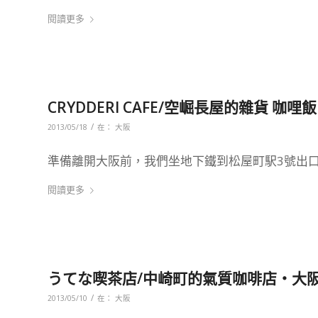
閱讀更多
CRYDDERI CAFE/空崛長屋的雜貨 咖哩
/
2013/05/18
在：
大阪
準備離開大阪前，我們坐地下鐵到松屋町駅3號出
閱讀更多
うてな喫茶店/中崎町的氣質咖啡店‧大
/
2013/05/10
在：
大阪