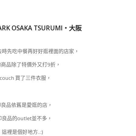
ARK OSAKA TSURUMI‧大阪
次去時先吃中餐再好好逛裡面的店家，
品的商品除了特價外又打9折，
 couch 買了三件衣服，
無印良品依舊是愛逛的店，
良品的outlet並不多，
這裡是個好地方..:)