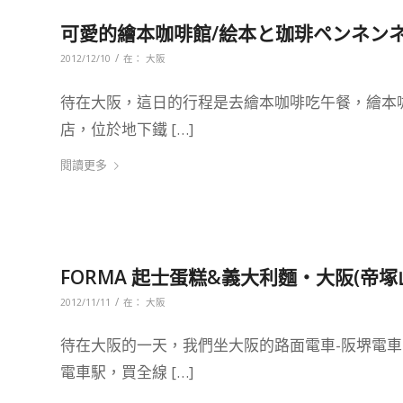
可愛的繪本咖啡館/絵本と珈琲ペンネンネ
/
2012/12/10
在：
大阪
待在大阪，這日的行程是去繪本咖啡吃午餐，繪本咖
店，位於地下鐵 […]
閱讀更多
FORMA 起士蛋糕&義大利麵‧大阪(帝塚
/
2012/11/11
在：
大阪
待在大阪的一天，我們坐大阪的路面電車-阪堺電
電車駅，買全線 […]