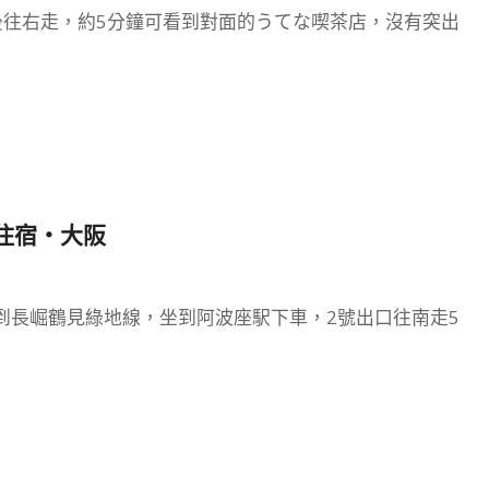
後往右走，約5分鐘可看到對面的うてな喫茶店，沒有突出
包客住宿‧大阪
到長崛鶴見綠地線，坐到阿波座駅下車，2號出口往南走5