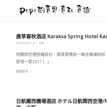
唐草春秋酒店 Karaksa Spring Hotel 
/
2018/12/20
在：
大阪
到關西空港搭機返台，還是習慣前一晚住機場附近
發現一家2017 […]
閱讀更多
日航關西機場酒店 ホテル日航関西空港/Nikko