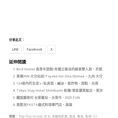
分享此文：
LINE
Facebook
X
延伸閱讀:
Bird Hostel 鳥青年旅館/有獨立衛浴的綠意雙人房‧京都
東橫INN 大分站前/Toyoko Inn Oita Ekimae‧九州 大分
134巷內的女巫’s /私房菜、鹹派、氣炸物、甜點‧台南
Tokyu Stay Hotel Shimbashi 新橋/港區優質飯店‧東京
鐵道藝術村 台東舊站‧台東市 ~2025 FUN
喜憨兒PASTA義式料理專門店‧高雄
標籤：
Flip Flop Hostel
,
台北
,
夾腳拖的家
,
旅店
,
車站
,
長安122