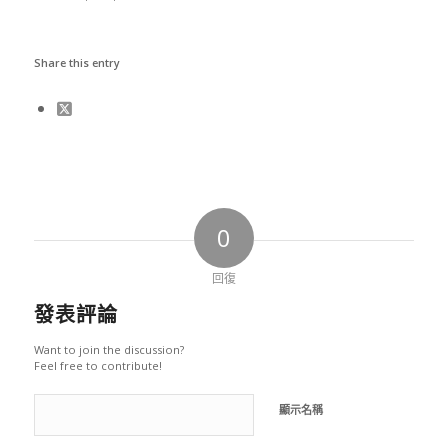
Share this entry
0
回復
發表評論
Want to join the discussion?
Feel free to contribute!
顯示名稱