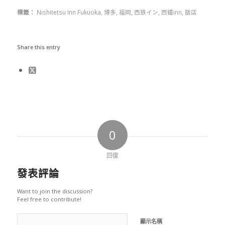
標籤：
Nishitetsu Inn Fukuoka
,
博多
,
福岡
,
西鉄イン
,
西鐵inn
,
飯店
Share this entry
0
回復
發表評論
Want to join the discussion?
Feel free to contribute!
顯示名稱