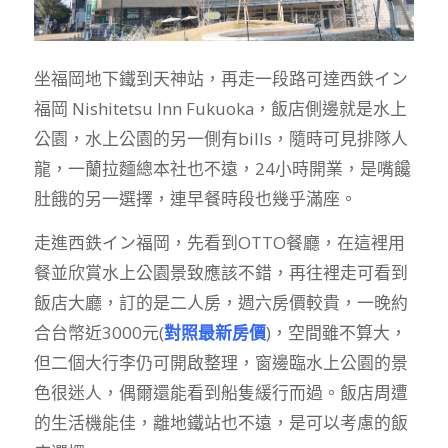
坐福岡地下鐵到天神站，再走一段路可達西鉄イン
福岡 Nishitetsu Inn Fukuoka，飯店側邊就是水上
公園，水上公園的另一側有bills，隨時可見排隊人
龍，一蘭拉麵總本社也不遠，24小時開業，是嘴饞
肚餓的另一選擇，連早餐時段也幾乎滿座。
走進西鉄イン福岡，先看到OTTO餐廳，在這裡用
餐並欣賞水上公園景致應該不錯，再往裡走可看到
飯店大廳，訂的是二人房，週六房價較貴，一晚約
合台幣近3000元(
對照最新房價
)，空間雖不算大，
但二個大行李仍可開啟整理，窗邊臨水上公園的景
色很迷人，偶爾還能看到船隻緩行而過。飯店周遭
的生活機能佳，離地鐵站也不遠，是可以考慮的飯