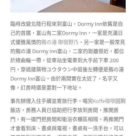
臨時改變北陸行程來到富山，Dormy Inn依舊是自
己的首選，富山有二家Dormy Inn，一家是充滿日
式優雅風情的
剱の湯 御宿野乃
、另一家是一般常見
的剱の湯 Dormy Inn富山，二家的距離很近，都位
於總曲輪一帶，從車站坐電車到大手前下車 200
円，穿過建築物ユウタウン中庭後左轉便是剱の湯
Dormy Inn富山。由於兩間實在太近了，名字又
像，訂房時還是要對一下地址。
事先辦理入住手續並寄放行李，喝完
Koffe咖啡
回到
飯店，房務人員已協助把行李放到房間，推開房
門，有一道門把房間和衛浴衣櫃區相隔，再推開門
才會看到床、書桌與電視，書桌有一洗手台，可以