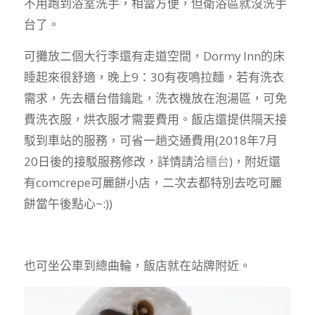
不用跑到浴室洗手，相當方便，但衛浴區就沒洗手
台了。
可攤放二個大行李還有走道空間，Dormy Inn的床
睡起來很舒適，晚上9：30有夜鳴拉麵，若有洗衣
需求，先去櫃台借鑰匙，洗衣機放在泡湯區，可免
費洗衣服，烘衣服才需要費用。飯店還提供隔天接
駁到車站的服務，可省一趟交通費用(2018年7月
20日後的接駁服務修改，詳情請洽
櫃台
)，附近還
有comcrepe可麗餅小店，二次去都特別去吃可麗
餅當午後點心~:))
也可坐公車到總曲輪，飯店就在站牌附近。