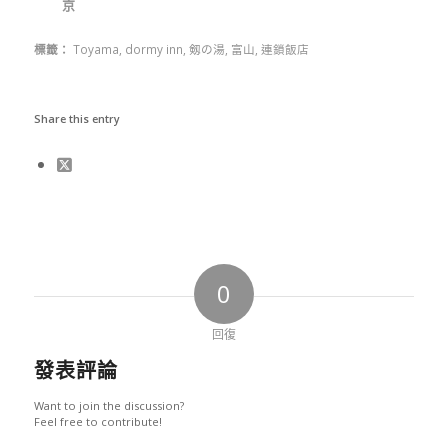
京
標籤：
Toyama
,
dormy inn
,
剱の湯
,
富山
,
連鎖飯店
Share this entry
0
回復
發表評論
Want to join the discussion?
Feel free to contribute!