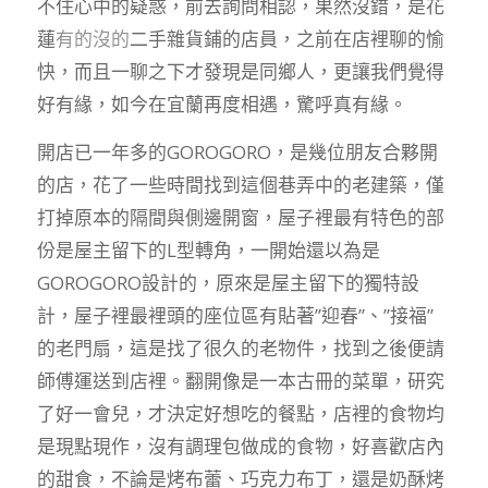
不住心中的疑惑，前去詢問相認，果然沒錯，是花
蓮
有的沒的
二手雜貨鋪的店員，之前在店裡聊的愉
快，而且一聊之下才發現是同鄉人，更讓我們覺得
好有緣，如今在宜蘭再度相遇，驚呼真有緣。
開店已一年多的GOROGORO，是幾位朋友合夥開
的店，花了一些時間找到這個巷弄中的老建築，僅
打掉原本的隔間與側邊開窗，屋子裡最有特色的部
份是屋主留下的L型轉角，一開始還以為是
GOROGORO設計的，原來是屋主留下的獨特設
計，屋子裡最裡頭的座位區有貼著”迎春”、”接福”
的老門扇，這是找了很久的老物件，找到之後便請
師傅運送到店裡。翻開像是一本古冊的菜單，研究
了好一會兒，才決定好想吃的餐點，店裡的食物均
是現點現作，沒有調理包做成的食物，好喜歡店內
的甜食，不論是烤布蕾、巧克力布丁，還是奶酥烤