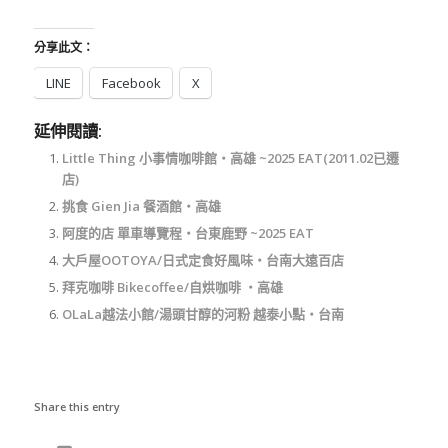
分享此文：
LINE
Facebook
X
延伸閱讀:
Little Thing 小事情咖啡館‧高雄 ~2025 EAT(2011.02已遷
店)
挑食 Gien Jia 餐酒館‧高雄
阿度的店 單車導覽程‧台東鹿野 ~2025 EAT
大戶屋OOTOYA/日式定食好風味‧台南大遠百店
拜克咖啡 Bikecoffee/自烘咖啡 ‧高雄
OLaLa越法小館/湯頭甘醇的河粉 越泰小點‧台南
Share this entry