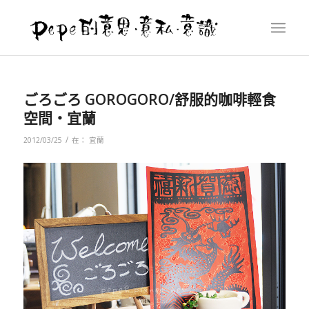
ごろごろ GOROGORO/舒服的咖啡輕食
空間‧宜蘭
/
2012/03/25
在：
宜蘭