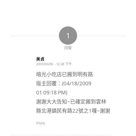
1
回復
美貞
2009/06/08 - 12:28 下午
says:
暗光小吃店已搬到明有路
版主回覆：(04/18/2009
01:09:18 PM)
謝謝大大告知~已確定搬到雲林
縣北港鎮民有路22號之1囉~謝謝
Reply