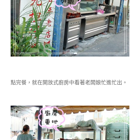
點完餐，就在開放式廚房中看著老闆娘忙進忙出。