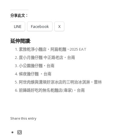
分享此文：
LINE
Facebook
X
延伸閱讀:
素雅乾淨小麵店‧阿扁乾麵 ~2025 EAT
度小月擔仔麵 中正路老店‧台南
小公園擔仔麵‧台南
候夜擔仔麵 ‧台南
阿世肉焿與溝埧好涼冰店的三明治冰淇淋‧雲林
前鋒路好吃的無名乾麵店(韋家)‧台南
Share this entry