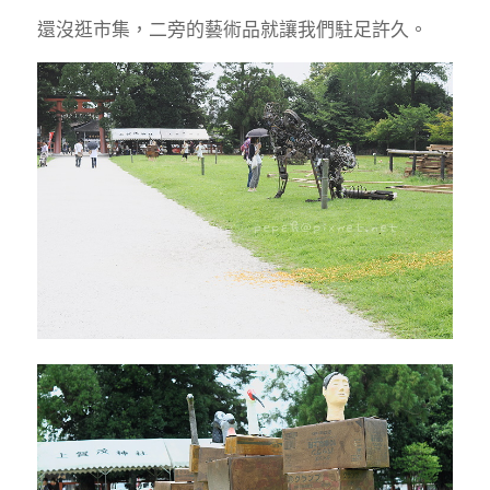
還沒逛市集，二旁的藝術品就讓我們駐足許久。