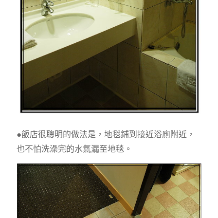
●飯店很聰明的做法是，地毯鋪到接近浴廁附近，
也不怕洗澡完的水氣漏至地毯。