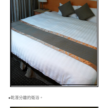
●乾溼分離的衛浴。