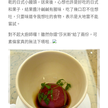
乾的日式小饅頭，送來後，心想也許是好吃的日式
和果子，結果醬汁鹹鹹有腥味，吃了幾口忍不住想
吐，只要味道令我想吐的食物，表示是大地雷不能
嘗試。
對不起大廚師囉！雖然你還”莎米斯”給了兩份，可
素倫家真的無法下嚥啦…