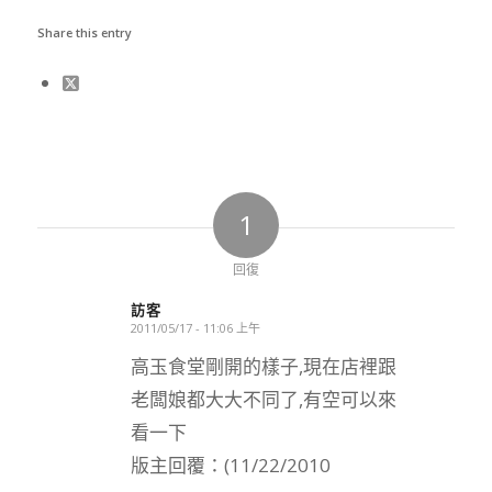
Share this entry
1
回復
訪客
2011/05/17 - 11:06 上午
says:
高玉食堂剛開的樣子,現在店裡跟
老闆娘都大大不同了,有空可以來
看一下
版主回覆：(11/22/2010