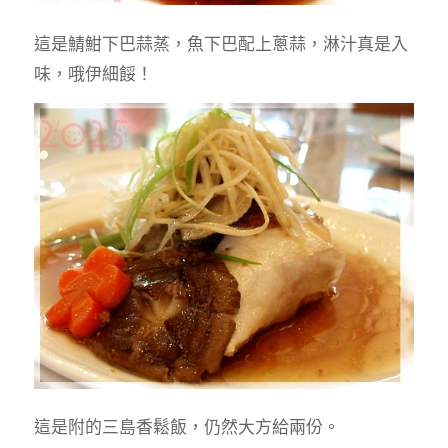
這是鯖魽下巴蒜蒸，魚下巴配上蔥蒜，淋汁真是入
味，哦伊細餒！
這是附的三島香鬆飯，仍然大方給兩份。