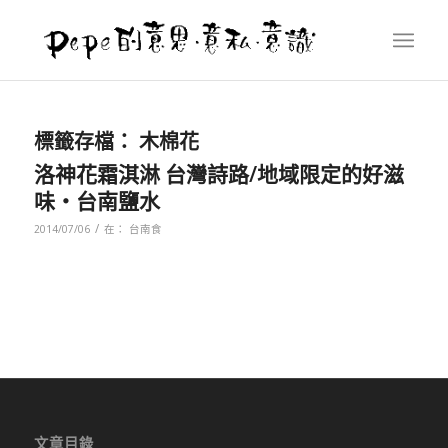
標籤存檔：
木棉花
洛神花霜淇淋 台灣詩路/地域限定的好滋
味‧台南鹽水
/
2014/07/06
在：
台南食
文章目錄