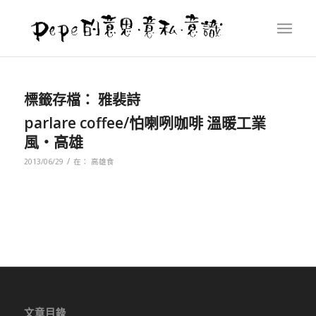
標籤存檔：
雅裴詩
parlare coffee/怕喇咧咖啡 溫暖工業
風‧高雄
/
2013/06/29
在：
高雄食
文章目錄