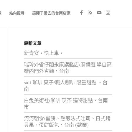
章
站內搜尋
這陣子常去的台南店家
最新文章
新青安。快上車。
瑞玲外省仔麵永康旗艦店/麻醬麵 學自高
雄內門外省麵‧台南
salt.珈琲.菓子/職人咖啡 限量甜點 ‧台
南
白兔美術社/咖啡 喫茶 獨特甜點‧台南
市
河河朝食/蛋餅、熱煎法式吐司、日式烤
貝果、蛋餅飯包‧台南 (歇業)