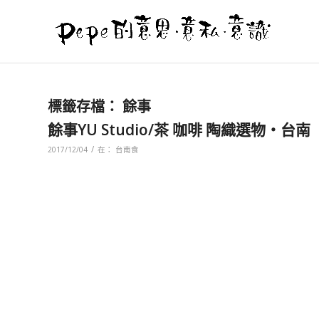
標籤存檔：
餘事
餘事YU Studio/茶 咖啡 陶織選物‧台南
/
2017/12/04
在：
台南食