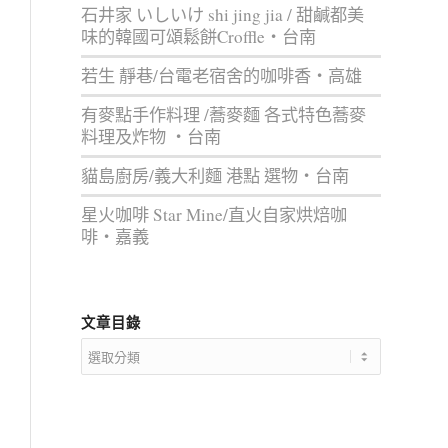
石井家 いしいけ shi jing jia / 甜鹹都美
味的韓國可頌鬆餅Croffle‧台南
若生 靜巷/台電老宿舍的咖啡香‧高雄
有麥點手作料理 /蕎麥麵 各式特色蕎麥
料理及炸物 ‧台南
貓島廚房/義大利麵 港點 選物‧台南
星火咖啡 Star Mine/直火自家烘焙咖
啡‧嘉義
文章目錄
文
章
目
錄