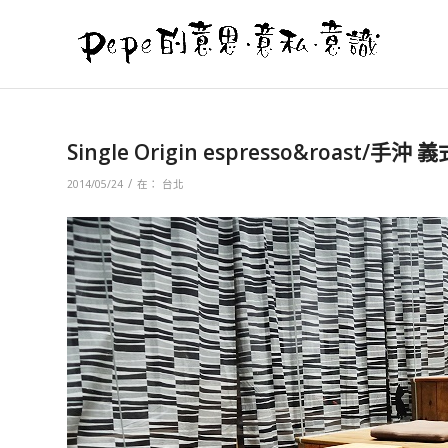
Single Origin espresso&roast/
/
2014/05/24
在：
台北