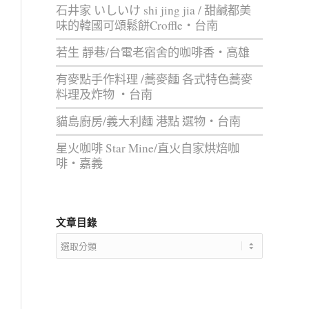
石井家 いしいけ shi jing jia / 甜鹹都美
味的韓國可頌鬆餅Croffle‧台南
若生 靜巷/台電老宿舍的咖啡香‧高雄
有麥點手作料理 /蕎麥麵 各式特色蕎麥
料理及炸物 ‧台南
貓島廚房/義大利麵 港點 選物‧台南
星火咖啡 Star Mine/直火自家烘焙咖
啡‧嘉義
文章目錄
文
章
目
錄