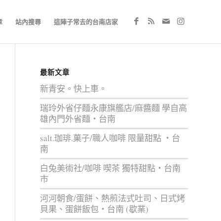
章
站內搜尋
這陣子常去的台南店家
最新文章
新青安。快上車。
瑞玲外省仔麵永康旗艦店/麻醬麵 學自高
雄內門外省麵‧台南
salt.珈琲.菓子/職人咖啡 限量甜點 ‧台
南
白兔美術社/咖啡 喫茶 獨特甜點‧台南
市
河河朝食/蛋餅、熱煎法式吐司、日式烤
貝果、蛋餅飯包‧台南 (歇業)