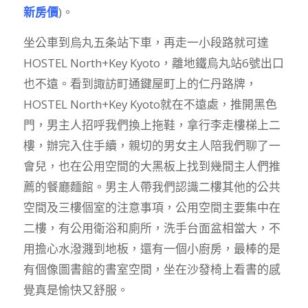
新房價
)。
坐公車到烏丸五条站下車，再走一小段路就可達
HOSTEL North+Key Kyoto，離地鐵烏丸站6號出口
也不遠。看到諏訪町通鍵屋町上的仁丹路牌，
HOSTEL North+Key Kyoto就在不遠處，推開黑色
門，男主人招呼我們換上拖鞋，拿行李走樓梯上二
樓，辦完入住手續，親切的男女主人陪我們聊了一
會兒，也在公用空間的大黑板上找到幾間主人們推
薦的餐廳麵館。男主人帶我們認識二樓其他的公共
空間及三樓個室的注意事項，公用空間主要集中在
二樓，有公用衛浴和廁所，洗手台面盆相當大，不
用擔心水潑濺到地板，還有一個小廚房，最棒的是
有個像圖書館的書室空間，坐在沙發椅上看書的感
覺真是愉快又舒服。