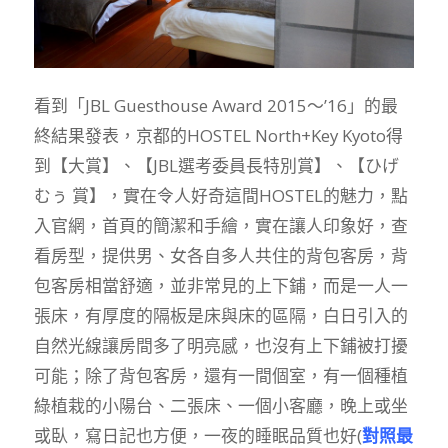
看到「JBL Guesthouse Award 2015～’16」的最
終結果發表，京都的HOSTEL North+Key Kyoto得
到【大賞】、【JBL選考委員長特別賞】、【ひげ
むぅ 賞】，實在令人好奇這間HOSTEL的魅力，點
入官網，首頁的簡潔和手繪，實在讓人印象好，查
看房型，提供男、女各自多人共住的背包客房，背
包客房相當舒適，並非常見的上下鋪，而是一人一
張床，有厚度的隔板是床與床的區隔，白日引入的
自然光線讓房間多了明亮感，也沒有上下鋪被打擾
可能；除了背包客房，還有一間個室，有一個種植
綠植栽的小陽台、二張床、一個小客廳，晚上或坐
或臥，寫日記也方便，一夜的睡眠品質也好(
對照最