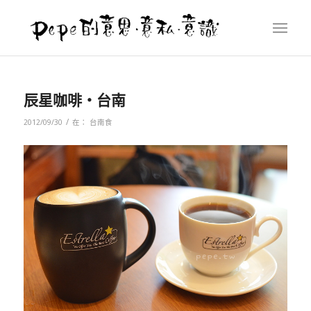
辰星咖啡‧台南
/
2012/09/30
在：
台南食