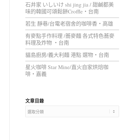
石井家 いしいけ shi jing jia / 甜鹹都美
味的韓國可頌鬆餅Croffle‧台南
若生 靜巷/台電老宿舍的咖啡香‧高雄
有麥點手作料理 /蕎麥麵 各式特色蕎麥
料理及炸物 ‧台南
貓島廚房/義大利麵 港點 選物‧台南
星火咖啡 Star Mine/直火自家烘焙咖
啡‧嘉義
文章目錄
文
章
目
錄