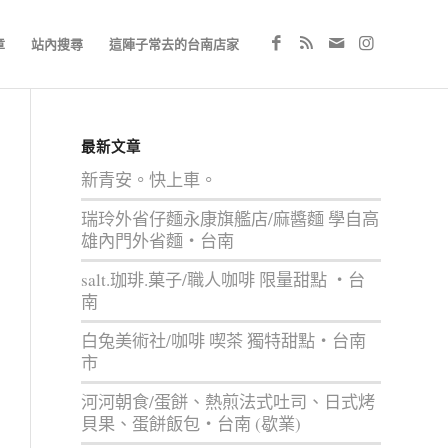
章
站內搜尋
這陣子常去的台南店家
最新文章
新青安。快上車。
瑞玲外省仔麵永康旗艦店/麻醬麵 學自高
雄內門外省麵‧台南
salt.珈琲.菓子/職人咖啡 限量甜點 ‧台
南
白兔美術社/咖啡 喫茶 獨特甜點‧台南
市
河河朝食/蛋餅、熱煎法式吐司、日式烤
貝果、蛋餅飯包‧台南 (歇業)