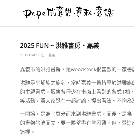
2025 FUN ~ 洪雅書房‧嘉義
/
2008/11/02
在：
嘉義
嘉義市的洪雅書房，是woodstock很喜歡的一
洪雅是平埔族之族名，當時嘉義一帶皆屬於洪雅族
的主題書房，販售各種少在市面上看到的各式T桖、
等活動，讓大家聚在一起討論、提出看法。不愧為
一開始，是為了買米而來到洪雅書房，而後，是為
的書架貼牆而立，要一眼望盡有些困難，但，營造
這裡。