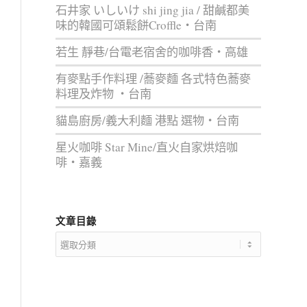
石井家 いしいけ shi jing jia / 甜鹹都美
味的韓國可頌鬆餅Croffle‧台南
若生 靜巷/台電老宿舍的咖啡香‧高雄
有麥點手作料理 /蕎麥麵 各式特色蕎麥
料理及炸物 ‧台南
貓島廚房/義大利麵 港點 選物‧台南
星火咖啡 Star Mine/直火自家烘焙咖
啡‧嘉義
文章目錄
文
章
目
錄