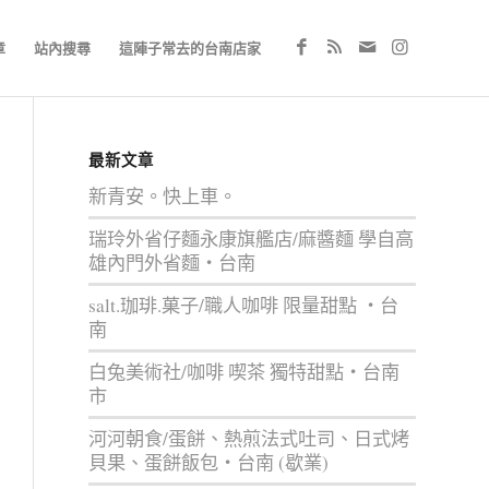
章
站內搜尋
這陣子常去的台南店家
最新文章
新青安。快上車。
瑞玲外省仔麵永康旗艦店/麻醬麵 學自高
雄內門外省麵‧台南
salt.珈琲.菓子/職人咖啡 限量甜點 ‧台
南
白兔美術社/咖啡 喫茶 獨特甜點‧台南
市
河河朝食/蛋餅、熱煎法式吐司、日式烤
貝果、蛋餅飯包‧台南 (歇業)