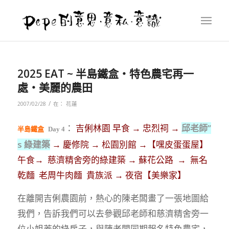
2025 EAT ~ 半島鐵盒‧特色農宅再一
處‧美麗的農田
/
2007/02/28
在：
花蓮
：
吉俐林園 早食
→ 忠烈祠 →
邱老師”
半島鐵盒
Day 4
s 綠建築
→ 慶修院 → 松園別館 →【嘿皮蛋蛋屋】
午食→ 慈濟精舍旁的綠建築 → 蘇花公路 → 無名
乾麵 老周牛肉麵 貴族派 → 夜宿【美樂家】
在離開吉俐農園前，熱心的陳老闆畫了一張地圖給
我們，告訴我們可以去參觀邱老師和慈濟精舍旁一
位小姐蓋的綠房子，與陳老闆同期報名特色農宅，