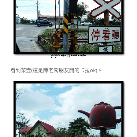
看到茶壼(這是陳老闆朋友開的卡拉ok)。