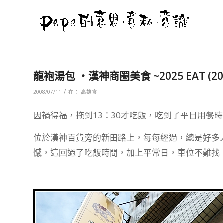
龍袍湯包 ‧漢神商圈美食 ~2025 EAT (20
/
2008/07/11
在：
高雄食
因禍得福，拖到13：30才吃飯，吃到了平日用餐
位於漢神百貨旁的新田路上，每每經過，總是好多
憾，這回過了吃飯時間，加上平常日，車位不難找，