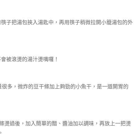
，先用筷子把湯包挾入湯匙中，再用筷子稍微拉開小籠湯包的外
不會被滾燙的湯汁燙嘴囉！
量很多，微炸的豆干條加上夠勁的小魚干，是一道開胃的
0元。麵條燙過後，加入簡單的醋、醬油加以調味，再放上一把燙
。