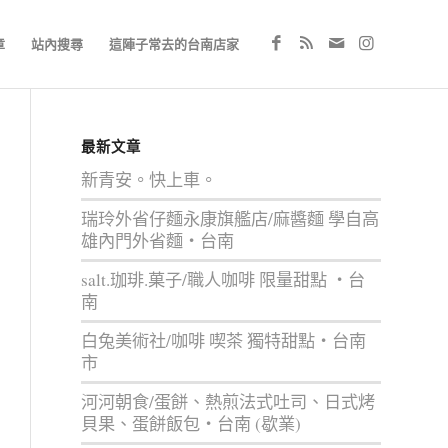
章
站內搜尋
這陣子常去的台南店家
最新文章
新青安。快上車。
瑞玲外省仔麵永康旗艦店/麻醬麵 學自高
雄內門外省麵‧台南
salt.珈琲.菓子/職人咖啡 限量甜點 ‧台
南
白兔美術社/咖啡 喫茶 獨特甜點‧台南
市
河河朝食/蛋餅、熱煎法式吐司、日式烤
貝果、蛋餅飯包‧台南 (歇業)