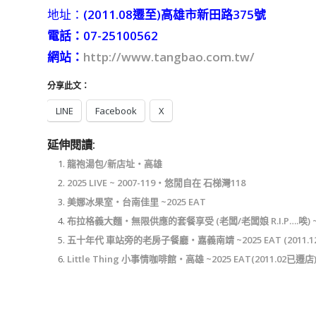
地址：
(2011.08遷至)
高雄市新田路375號
電話：07-25100562
網站：
http://www.tangbao.com.tw/
分享此文：
LINE
Facebook
X
延伸閱讀:
龍袍湯包/新店址‧高雄
2025 LIVE ~ 2007-119‧悠閒自在 石梯灣118
美娜冰果室‧台南佳里 ~2025 EAT
布拉格義大麵‧無限供應的套餐享受 (老闆/老闆娘 R.I.P….唉) ~2
五十年代 車站旁的老房子餐廳‧嘉義南靖 ~2025 EAT (2011.1
Little Thing 小事情咖啡館‧高雄 ~2025 EAT(2011.02已遷店