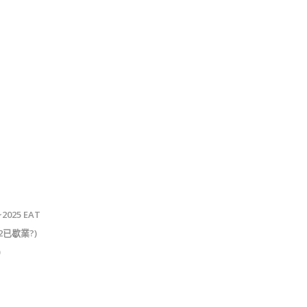
025 EAT
2已歇業?)
)