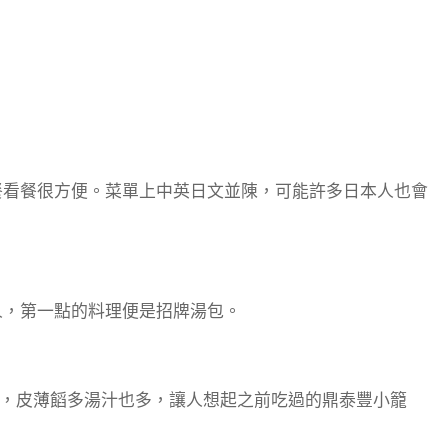
。
餐看餐很方便。
菜單上中英日文並陳，可能許多日本人也會
人，第一點的料理便是招牌湯包。
個，皮薄饀多湯汁也多，讓人想起之前吃過的鼎泰豐小籠