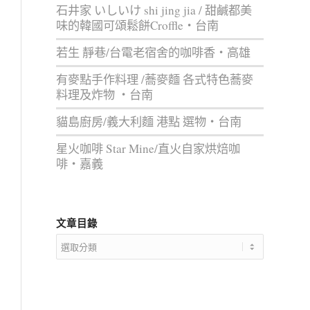
石井家 いしいけ shi jing jia / 甜鹹都美
味的韓國可頌鬆餅Croffle‧台南
若生 靜巷/台電老宿舍的咖啡香‧高雄
有麥點手作料理 /蕎麥麵 各式特色蕎麥
料理及炸物 ‧台南
貓島廚房/義大利麵 港點 選物‧台南
星火咖啡 Star Mine/直火自家烘焙咖
啡‧嘉義
文章目錄
文
章
目
錄