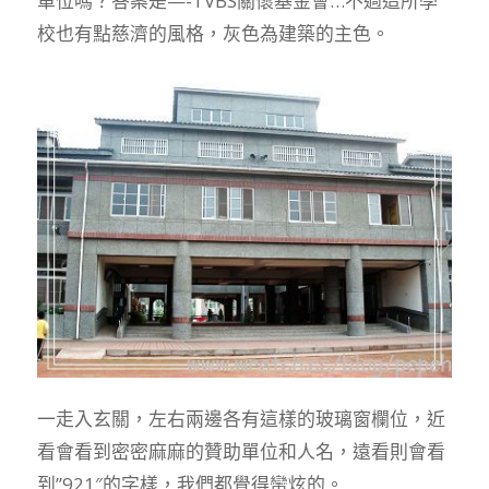
單位嗎？答案是—-TVBS關懷基金會…不過這所學
校也有點慈濟的風格，灰色為建築的主色。
一走入玄關，左右兩邊各有這樣的玻璃窗欄位，近
看會看到密密麻麻的贊助單位和人名，遠看則會看
到”921″的字樣，我們都覺得蠻炫的。