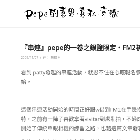
『串連』pepe的一卷之銀鹽限定‧FM2
/
2009/11/07
在：
玩底片
看到 patty發起的串連活動，就忍不住在心底報
始。
這個串連活動開始的時間正好跟w借到FM2在手
特，之前有一陣子喜歡拿著vivitar到處亂拍，不
開始了傳統單眼相機的練習之路，也藉這篇文章發