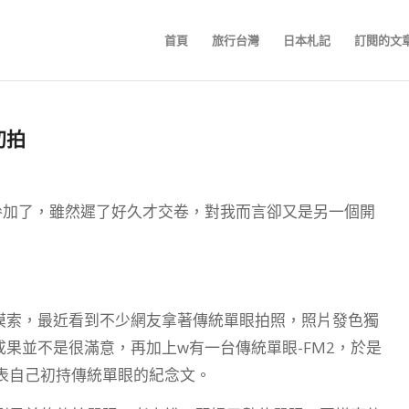
首頁
旅行台灣
日本札記
訂閱的文
初拍
名參加了，雖然遲了好久才交卷，對我而言卻又是另一個開
邊摸索，最近看到不少網友拿著傳統單眼拍照，照片發色獨
過成果並不是很滿意，再加上w有一台傳統單眼-FM2，於是
表自己初持傳統單眼的紀念文。