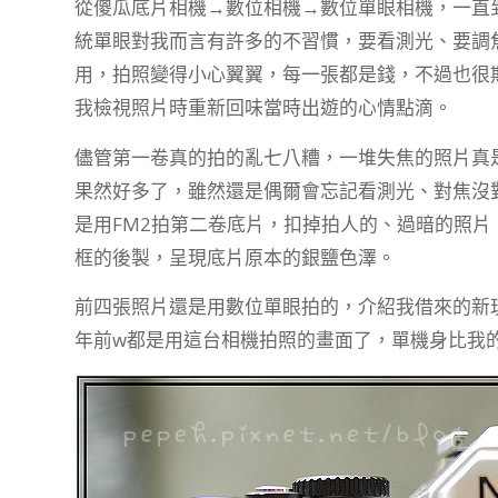
從傻瓜底片相機→數位相機→數位單眼相機，一直
統單眼對我而言有許多的不習慣，要看測光、要調
用，拍照變得小心翼翼，每一張都是錢，不過也很
我檢視照片時重新回味當時出遊的心情點滴。
儘管第一卷真的拍的亂七八糟，一堆失焦的照片真
果然好多了，雖然還是偶爾會忘記看測光、對焦沒
是用FM2拍第二卷底片，扣掉拍人的、過暗的照片
框的後製，呈現底片原本的銀鹽色澤。
前四張照片還是用數位單眼拍的，介紹我借來的新玩
年前w都是用這台相機拍照的畫面了，單機身比我