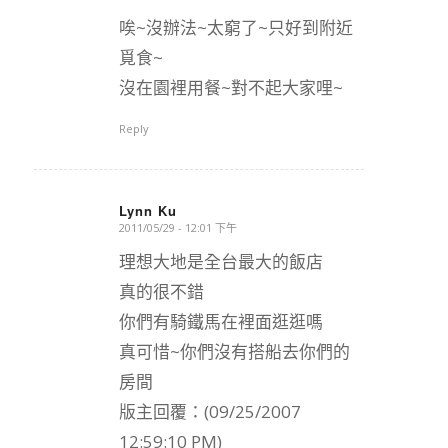
唉~沒辦法~太窮了~只好到附近
覓食~
沒在園裡用餐~對不起大家哩~
Reply
Lynn Ku
2011/05/29 - 12:01 下午
says:
理想大地是全台最大的飯店
真的很不錯
你們有騎鐵馬在裡面逛逛嗎
真可惜~你們沒有搭船去你們的
房間
版主回覆：(09/25/2007
12:59:10 PM)