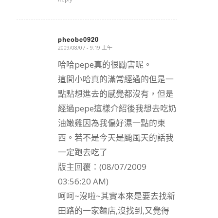
pheobe0920
2009/08/07 - 9:19 上午
says:
哈哈pepe真的很勵害呢。
這間小哈真的滿常經過的但是一
點點想進去的感覺都沒有，但是
經過pepe這樣介紹後我想去吃奶
油嫩雞因為我偏好濕一點的東
西。若不是今天是颱風天的話我
一定跑去吃了
版主回覆：(08/07/2009
03:56:20 AM)
呵呵~沒啦~其實本來是要去找新
田路的一家麵店,沒找到,又覺得