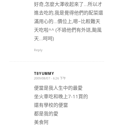
好奇,怎麼大澤收起來了…所以才
進去吃的,我是覺得他們的配菜還
滿用心的…價位上,嗯~比較難天
天吃啦^^ (不過他們有外送,颱風
天…呵呵)
Reply
T8YUMMY
2009/08/07 - 6:26 下午
says:
便當是我人生中的最愛
坐火車吃和晚上7-11買的
還有學校的便當
都是我的愛
美食阿