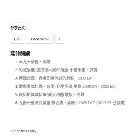
分享此文：
LINE
Facebook
X
延伸閱讀:
半九十茶屋‧高雄
彩虹餐廳 /友善食材的午晚餐 小農市集‧屏東
南義北義‧品嚐即將消逝的美味 ~2025 EAT
藍象泰式料理‧台南 (已更名為 星象 2009.07) ~2025 EAT
皮諾斯異國料理/義大利麵 燉飯‧高雄
九街十號法式餐廳 佛心店‧高雄 ~2025 EAT (2013.05 已歇業)
Share this entry