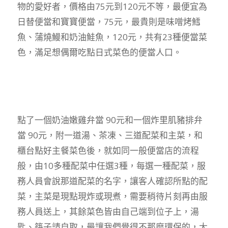
物的愛好者，價格由75元到120元不等，最便宜為
日替便當和寶寶便當，75元，最貴則是味噌烤鱈
魚、蒲燒鰻和奶油鮭魚，120元，共有23種便當菜
色，滿足想偶爾吃點日式菜色的便當人口。
點了一個奶油嫩雞弁當 90元和一個炸里肌豬排弁
當 90元，附一道湯、茶凍、三道配菜和主菜，和
櫃台點好主餐菜色後，就如同一般便當店的流程
般，由10多種配菜中任選3種，每選一種配菜，服
務人員會說那道配菜的名字，讓客人確認所點的配
菜，主菜是現點現炸或現煮，需要稍待片刻再由服
務人員送上，其餘菜色皆由自己端到位子上，湯
匙、筷子請自取，最讓我們覺得不那麼環保的，大