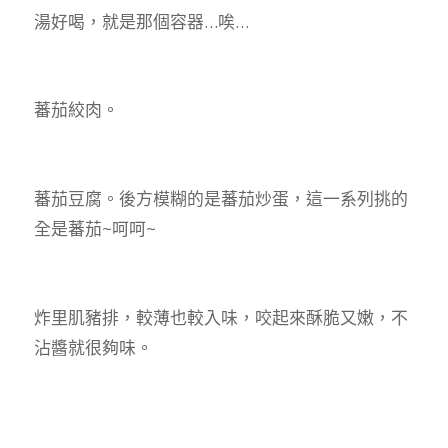
湯好喝，就是那個容器…唉…
蕃茄絞肉。
蕃茄豆腐。後方模糊的是蕃茄炒蛋，這一系列挑的
全是蕃茄~呵呵~
炸里肌豬排，較薄也較入味，咬起來酥脆又嫩，不
沾醬就很夠味。