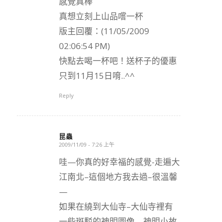
感覺真棒
真想立刻上山品嚐一杯
版主回覆：(11/05/2009
02:06:54 PM)
快點去喝一杯吧！送杯子的優惠
只到11月15日唷..^^
Reply
昆蟲
2009/11/09 - 7:26 上午
says:
哇—你真的好幸福的感覺-走遍大
江南北–這個地方我去過–很溫馨
—
如果在繞到大仙寺–大仙寺裡有
一些斑駁的神明圖像—神明小故