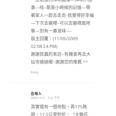
事—哇–那是小時候的記憶—帶
著家人一起去走走-就覺得好幸福
—下次去廟裡–可以去廟裡面用
餐—別有一番滋味—-
版主回覆：(11/05/2009
02:08:54 PM)
謝謝昆蟲的來訪~有機會再去大
仙寺繞繞喔~謝謝您的推薦 ^^
Reply
在地人
2009/11/11 - 3:33 下午
says:
其實還有一個地點，再175縣
道，11.5公里附近，（大鋤花