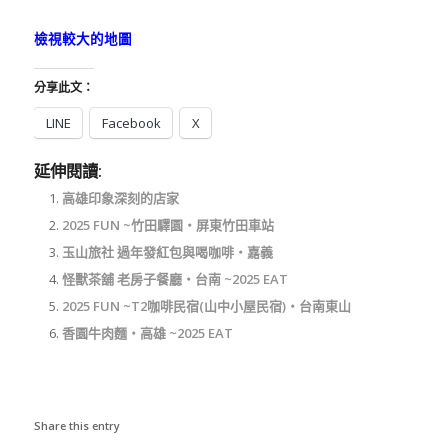
檢視較大的地圖
分享此文：
LINE
Facebook
X
延伸閱讀:
高雄印象深刻的店家
2025 FUN ~竹田驛園‧屏東竹田車站
玉山旅社 過年發紅包與喝咖啡‧嘉義
怪獸茶舖 老房子餐廳‧台南 ~2025 EAT
2025 FUN ~T2咖啡民宿(山中小屋民宿)‧台南東山
香園牛肉麵‧高雄 ~2025 EAT
Share this entry