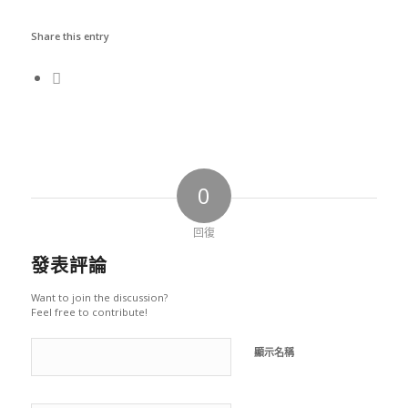
Share this entry
0
回復
發表評論
Want to join the discussion?
Feel free to contribute!
顯示名稱