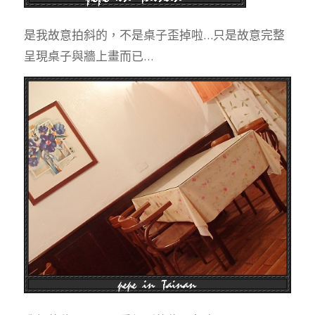
是我故意拍斜的，不是桌子歪掉啦…只是故意完整
呈現桌子與牆上畫而已…