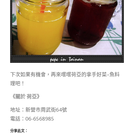
下次如果有機會，再來嚐嚐荷亞的拿手好菜–魚料
理吧！
《關於 荷亞》
地址：新營市周武街64號
電話：06-6568985
分享此文：