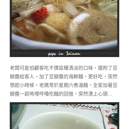
老闆可能怕顧客吃不慣這種清淡的口味，還附了豆
瓣醬給客人，加了豆瓣醬的海鮮麵，更好吃，突然
想起小時候，老媽常於星期六煮湯麵，全家加著豆
瓣醬一起咘哩呼嚕吃麵的回憶，突然湧上心頭…