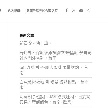
章
站內搜尋
這陣子常去的台南店家
最新文章
新青安。快上車。
瑞玲外省仔麵永康旗艦店/麻醬麵 學自高
雄內門外省麵‧台南
salt.珈琲.菓子/職人咖啡 限量甜點 ‧台
南
白兔美術社/咖啡 喫茶 獨特甜點‧台南
市
河河朝食/蛋餅、熱煎法式吐司、日式烤
貝果、蛋餅飯包‧台南 (歇業)