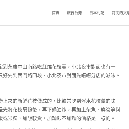
首頁
旅行台灣
日本札記
訂閱的文
定到永康中山南路吃紅燒花枝羹，小北夜市對面也有一
只好先到西門路四段、小北夜市對面先嚐嚐分店的滋味。
撈上來的新鮮花枝做成的，比較常吃到浮水花枝羹的味
是先將花枝裹粉後，再下鍋油炸，再加上柴魚、鮮筍等料
飯或米粉，加飯較貴，加麵跟不加麵的價格是一樣的。