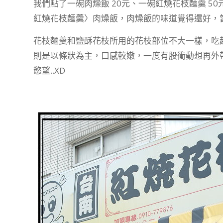
我們點了一碗肉燥飯 20元、一碗紅燒花枝麵羹 5
紅燒花枝麵羹〉肉燥飯，肉燥飯的味道覺得還好，
花枝麵羹和鹽酥花枝所用的花枝部位不大一樣，吃
則是以條狀為主，口感較嫩，一度有股衝動想再外
慾望..XD