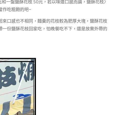
0元和一盤鹽酥花枝 50元，若以味道口感而論，鹽酥花枝〉
當作吃粗飽的吧~
起來口感也不相同，麵羹的花枝較為肥厚大塊，鹽酥花枝
帶一份鹽酥花枝回家吃，怕晚餐吃不下，還是放棄外帶的