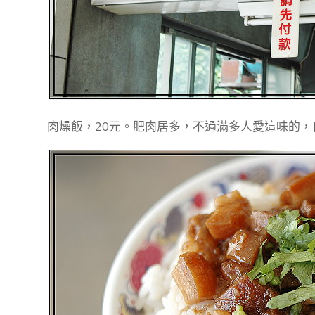
肉燥飯，20元。肥肉居多，不過滿多人愛這味的