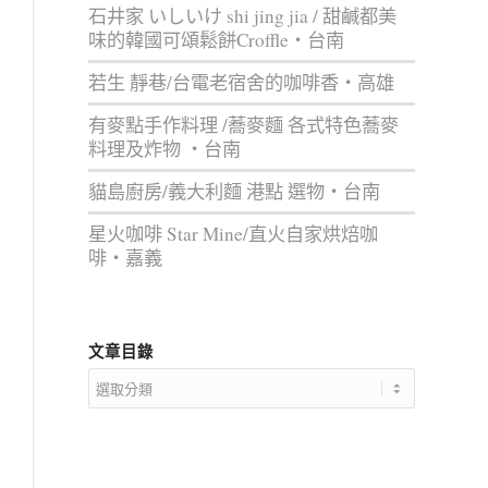
石井家 いしいけ shi jing jia / 甜鹹都美
味的韓國可頌鬆餅Croffle‧台南
若生 靜巷/台電老宿舍的咖啡香‧高雄
有麥點手作料理 /蕎麥麵 各式特色蕎麥
料理及炸物 ‧台南
貓島廚房/義大利麵 港點 選物‧台南
星火咖啡 Star Mine/直火自家烘焙咖
啡‧嘉義
文章目錄
文
章
目
錄