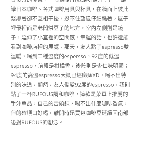
罐日本咖啡、各式咖啡用具與杯具，在牆面上彼此
緊鄰著卻不互相干擾，忍不住望遠仔細瞧著，屋子
裡最裡面是老闆烘豆子的地方，室內左側則是鏡
子，延伸了小室裡的空間感，幸運的話，也許還能
看到咖啡店裡的展覽。那天，友人點了espresso雙
溫暖，喝到二種溫度的espersso，92度的低溫
espresso，前段是柑橘香，後段則是杏仁味明顯；
94度的高溫espresso大概已經麻痺XD，喝不出特
別的味道，顯然，友人偏愛92度的espresso，我則
點了一杯RUFOUS調和咖啡，這款是菜單上推薦的
手沖單品，自己的舌頭鈍，喝不出什麼咖啡香氣，
但的確順口好喝，離開時還買包咖啡豆延續回南部
後對RUFOUS的想念。