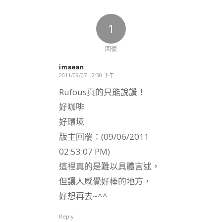
1
回復
imsean
2011/09/07 - 2:30 下午
says:
Rufous真的只能說讚！
好咖啡
好環境
版主回覆：(09/06/2011
02:53:07 PM)
這裡真的是難以具體言述，
但讓人感覺好棒的地方，
好想再去~^^
Reply