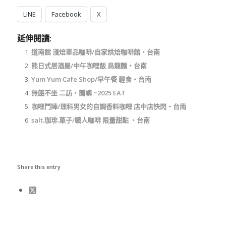
LINE
Facebook
X
延伸閱讀:
道南館 淺焙單品咖啡/自家烘焙咖啡館‧台南
熊日式居酒屋/中午咖哩飯 烏龍麵‧台南
Yum Yum Cafe Shop/早午餐 輕食‧台南
無餓不坐 二訪‧蘭嶼 ~2025 EAT
咖哩鬥陣/理科男女的自調香料咖哩 店中店快閃‧台南
salt.珈琲.菓子/職人咖啡 限量甜點 ‧台南
Share this entry