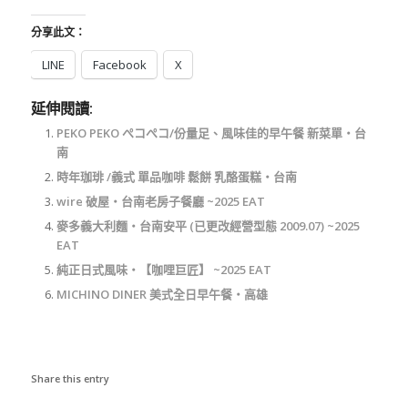
分享此文：
LINE
Facebook
X
延伸閱讀:
PEKO PEKO ぺコぺコ/份量足、風味佳的早午餐 新菜單‧台
南
時年珈琲 /義式 單品咖啡 鬆餅 乳酪蛋糕‧台南
wire 破屋‧台南老房子餐廳 ~2025 EAT
麥多義大利麵‧台南安平 (已更改經營型態 2009.07) ~2025
EAT
純正日式風味‧【咖哩巨匠】 ~2025 EAT
MICHINO DINER 美式全日早午餐‧高雄
Share this entry