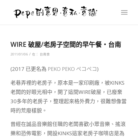
WIRE 破屋/老房子空間的早午餐‧台南
/
2011/01/06
在：
台南食
(2017 已更名為
PEKO PEKO ぺコぺコ
)
老巷弄裡的老房子，原本是一家印刷廠，被KINKS
老闆的好眼光相中，開了這間WIRE破屋，已廢棄
30多年的老房子，整理起來格外費力，很難想像當
時的荒廢樣貌。
曾經在誠品音樂館任職的老闆喜歡小眾音樂、搖滾
樂和恐佈電影，開設KINKS這家老房子咖啡店是為