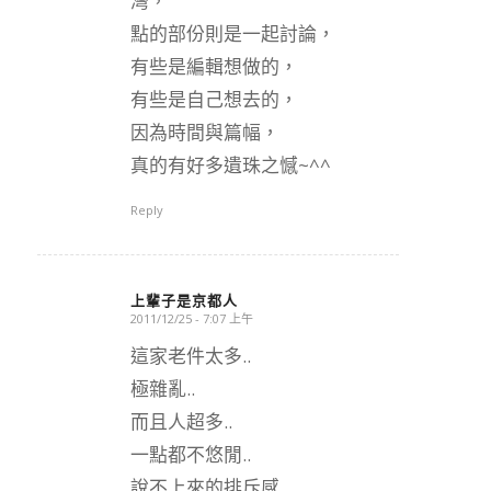
灣，
點的部份則是一起討論，
有些是編輯想做的，
有些是自己想去的，
因為時間與篇幅，
真的有好多遺珠之憾~^^
Reply
上輩子是京都人
2011/12/25 - 7:07 上午
says:
這家老件太多..
極雜亂..
而且人超多..
一點都不悠閒..
說不上來的排斥感