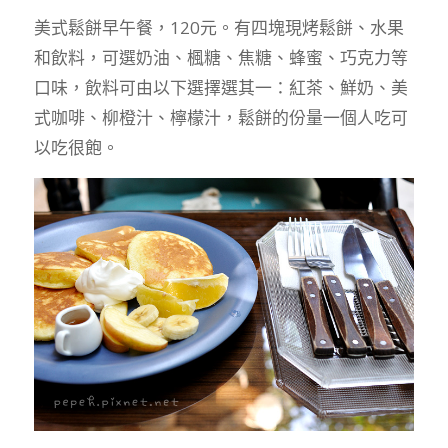
美式鬆餅早午餐，120元。有四塊現烤鬆餅、水果
和飲料，可選奶油、楓糖、焦糖、蜂蜜、巧克力等
口味，飲料可由以下選擇選其一：紅茶、鮮奶、美
式咖啡、柳橙汁、檸檬汁，鬆餅的份量一個人吃可
以吃很飽。