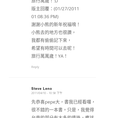
旅行萬歲！:D
版主回覆：(01/27/2011
01:08:36 PM)
謝謝小熊的新年祝福唷！
小熊去的地方也很讚，
我都有偷偷記下來，
希望有時間可以去呢！
旅行萬萬歲！YA！
Reply
Steve Leno
2011/04/10 - 10:58 下午
says:
先恭喜pepe大，書我已經看囉，
很不錯的一本書。只是，我覺得
台南的部分有太多的遺珠，應該