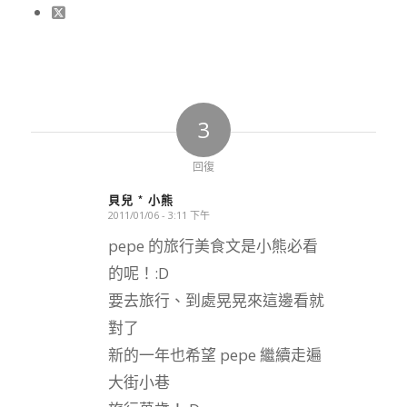
3
回復
貝兒 * 小熊
2011/01/06 - 3:11 下午
says:
pepe 的旅行美食文是小熊必看
的呢！:D
要去旅行、到處晃晃來這邊看就
對了
新的一年也希望 pepe 繼續走遍
大街小巷