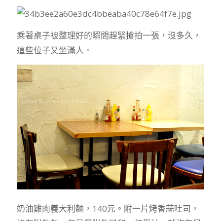
乘著桌子被整理好的瞬間趕緊搶拍一張，沒多久，
這些位子又坐滿人。
奶油雞肉義大利麵，140元。附一片烤香蒜吐司，