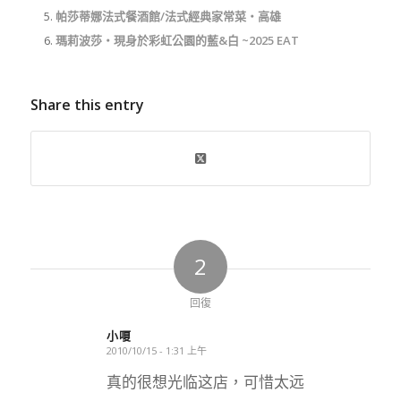
帕莎蒂娜法式餐酒館/法式經典家常菜‧高雄
瑪莉波莎‧現身於彩虹公園的藍&白 ~2025 EAT
Share this entry
2
回復
小嗄
2010/10/15 - 1:31 上午
says:
真的很想光临这店，可惜太远