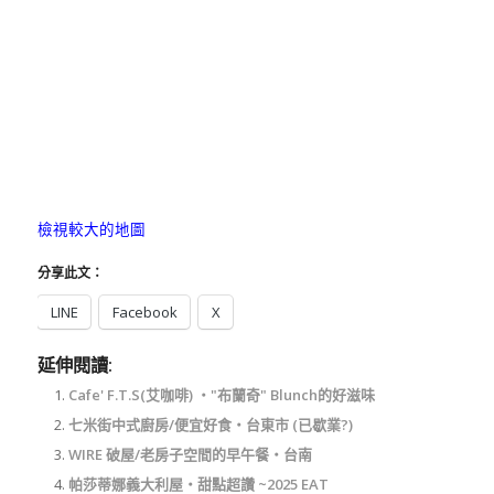
檢視較大的地圖
分享此文：
LINE
Facebook
X
延伸閱讀:
Cafe' F.T.S(艾咖啡) ‧"布蘭奇" Blunch的好滋味
七米街中式廚房/便宜好食‧台東市 (已歇業?)
WIRE 破屋/老房子空間的早午餐‧台南
帕莎蒂娜義大利屋‧甜點超讚 ~2025 EAT