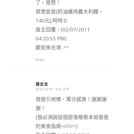
了，很赞！
很想尝尝[奶油雞肉義大利麵，
140元],呵呵:D
版主回覆：(02/07/2011
04:20:55 PM)
歡迎來台灣..^^
Reply
周吉吉
2010/12/14 - 5:47 上午
says:
借我引用噢，萬分感激！謝謝謝
謝！
[我必須說這個部落格根本就是我
的美食指南>/////<]