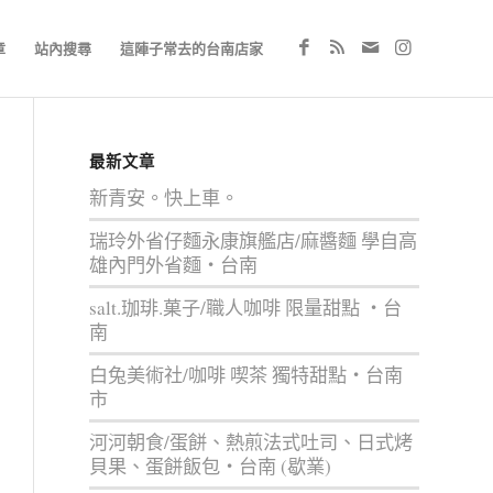
章
站內搜尋
這陣子常去的台南店家
最新文章
新青安。快上車。
瑞玲外省仔麵永康旗艦店/麻醬麵 學自高
雄內門外省麵‧台南
salt.珈琲.菓子/職人咖啡 限量甜點 ‧台
南
白兔美術社/咖啡 喫茶 獨特甜點‧台南
市
河河朝食/蛋餅、熱煎法式吐司、日式烤
貝果、蛋餅飯包‧台南 (歇業)