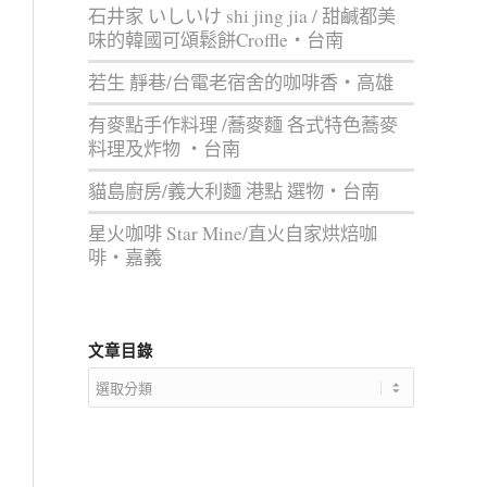
石井家 いしいけ shi jing jia / 甜鹹都美
味的韓國可頌鬆餅Croffle‧台南
若生 靜巷/台電老宿舍的咖啡香‧高雄
有麥點手作料理 /蕎麥麵 各式特色蕎麥
料理及炸物 ‧台南
貓島廚房/義大利麵 港點 選物‧台南
星火咖啡 Star Mine/直火自家烘焙咖
啡‧嘉義
文章目錄
文
章
目
錄