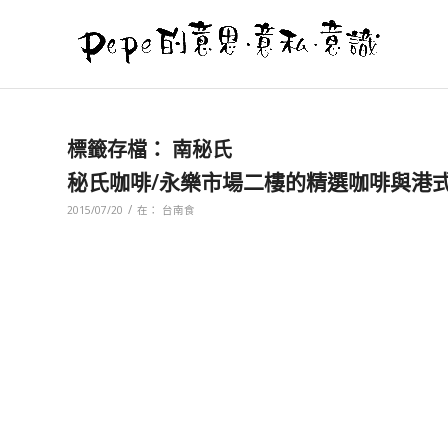
標籤存檔：
南秘氏
秘氏咖啡/永樂市場二樓的精選咖啡與港
/
2015/07/20
在：
台南食