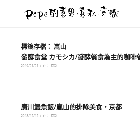
標籤存檔：
嵐山
發酵食堂 カモシカ/發酵餐食為主的咖啡
/
2019/01/01
在：
京都
廣川鰻魚飯/嵐山的排隊美食‧京都
/
2018/12/12
在：
京都