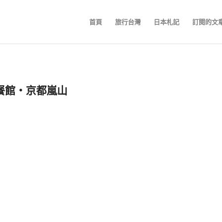
首頁
旅行台灣
日本札記
訂閱的文
餐館‧京都嵐山