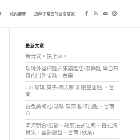
章
站內搜尋
這陣子常去的台南店家
最新文章
新青安。快上車。
瑞玲外省仔麵永康旗艦店/麻醬麵 學自高
雄內門外省麵‧台南
salt.珈琲.菓子/職人咖啡 限量甜點 ‧台
南
白兔美術社/咖啡 喫茶 獨特甜點‧台南
市
河河朝食/蛋餅、熱煎法式吐司、日式烤
貝果、蛋餅飯包‧台南 (歇業)