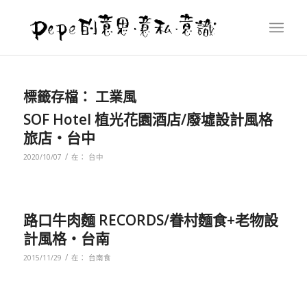
標籤存檔：
工業風
SOF Hotel 植光花園酒店/廢墟設計風格
旅店‧台中
/
2020/10/07
在：
台中
路口牛肉麵 RECORDS/眷村麵食+老物設
計風格‧台南
/
2015/11/29
在：
台南食