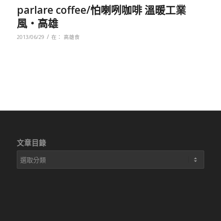
parlare coffee/怕喇咧咖啡 溫暖工業
風‧高雄
/
2013/06/29
在：
高雄食
文章目錄
文
章
目
錄