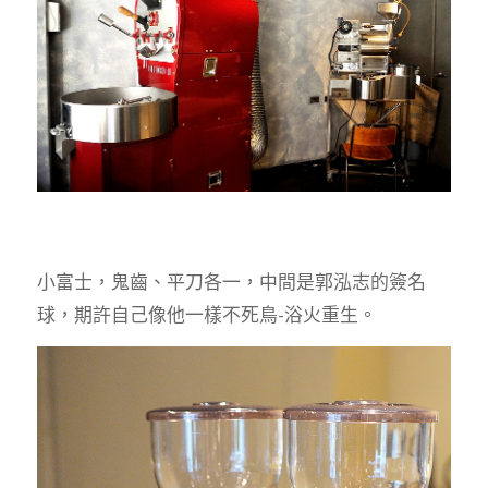
小富士，鬼齒、平刀各一，中間是郭泓志的簽名
球，期許自己像他一樣不死鳥-浴火重生。