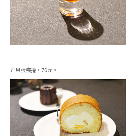
芒果蛋糕捲，70元。