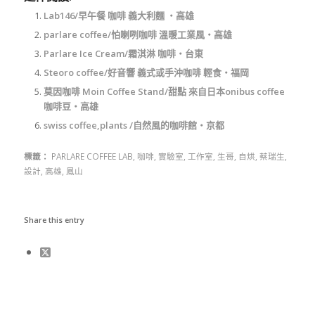
Lab146/早午餐 咖啡 義大利麵 ‧高雄
parlare coffee/怕喇咧咖啡 溫暖工業風‧高雄
Parlare Ice Cream/霜淇淋 咖啡‧台東
Steoro coffee/好音響 義式或手沖咖啡 輕食‧福岡
莫因咖啡 Moin Coffee Stand/甜點 來自日本onibus coffee
咖啡豆‧高雄
swiss coffee,plants /自然風的咖啡館‧京都
標籤：
PARLARE COFFEE LAB
,
咖啡
,
實驗室
,
工作室
,
生哥
,
自烘
,
蔡瑞生
,
設計
,
高雄
,
鳳山
Share this entry