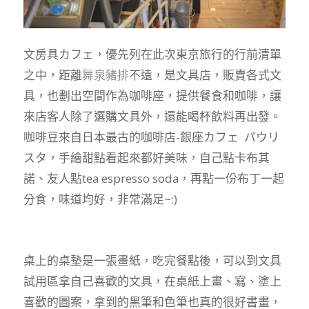
文房具
カフェ
，優先列在此次東京旅行的行前清單
之中，距離
舞泉豬排
不遠，是文具店，販賣各式文
具，也劃出空間作為咖啡座，提供餐食和咖啡，讓
來店客人除了選購文具外，還能喝杯飲料再出發。
咖啡豆來自日本最古的咖啡店-銀座
カフェ パウリ
スタ
，手繪甜點看起來都好美味，自己點卡布其
諾、友人點tea espresso soda，再點一份布丁一起
分食，味道均好，非常滿足~:)
桌上的桌墊是一張畫紙，吃完餐點後，可以到文具
試用區拿自己喜歡的文具，在桌紙上畫、寫、塗上
喜歡的圖案，拿到的黑筆和色筆也真的很好書畫，