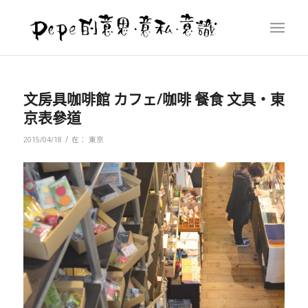
文房具咖啡館 カフェ/咖啡 餐食 文具‧東
京表參道
/
2015/04/18
在：
東京