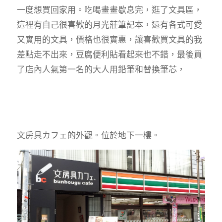
一度想買回家用。吃喝畫畫歇息完，逛了文具區，
這裡有自己很喜歡的月光莊筆記本，還有各式可愛
又實用的文具，價格也很實惠，讓喜歡買文具的我
差點走不出來，豆腐便利貼看起來也不錯，最後買
了店內人氣第一名的大人用鉛筆和替換筆芯，
文房具
カフェ
的外觀。位於地下一樓。