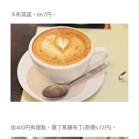
卡布其諾，667
円
。
加400
円
有甜點，選了焦糖布丁(原價572
円
)。