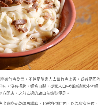
觀亭紫竹寺對面，不管是陪家人去紫竹寺上香，或者是回內
好味。沒有招牌，麵條自製，從家人口中知道這家外省麵
地方開店，之前去過的旗山
益銘號
便是。
先出來吃碗乾麵再繼續，10點多到店內，以為會有座位，