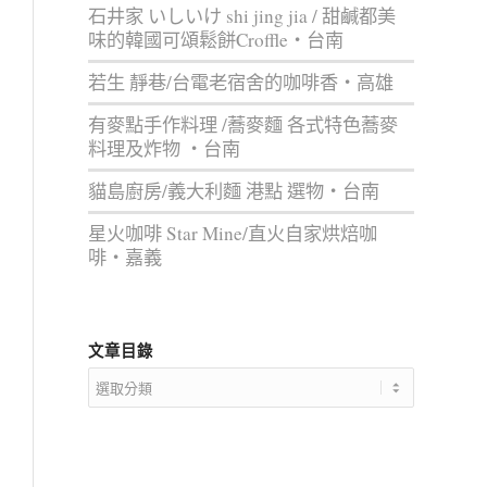
石井家 いしいけ shi jing jia / 甜鹹都美
味的韓國可頌鬆餅Croffle‧台南
若生 靜巷/台電老宿舍的咖啡香‧高雄
有麥點手作料理 /蕎麥麵 各式特色蕎麥
料理及炸物 ‧台南
貓島廚房/義大利麵 港點 選物‧台南
星火咖啡 Star Mine/直火自家烘焙咖
啡‧嘉義
文章目錄
文
章
目
錄