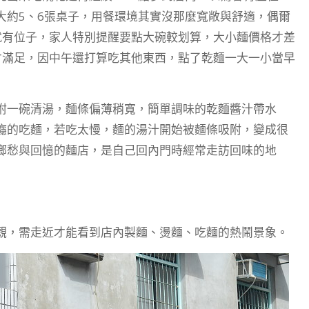
大約5、6張桌子，用餐環境其實沒那麼寬敞與舒適，偶爾
就有位子，家人特別提醒要點大碗較划算，大小麵價格才差
才滿足，因中午還打算吃其他東西，點了乾麵一大一小當早
附一碗清湯，麵條偏薄稍寬，簡單調味的乾麵醬汁帶水
癮的吃麵，若吃太慢，麵的湯汁開始被麵條吸附，變成很
鄉愁與回憶的麵店，是自己回內門時經常走訪回味的地
觀，需走近才能看到店內製麵、燙麵、吃麵的熱鬧景象。