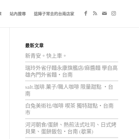
章
站內搜尋
這陣子常去的台南店家
最新文章
新青安。快上車。
瑞玲外省仔麵永康旗艦店/麻醬麵 學自高
雄內門外省麵‧台南
salt.珈琲.菓子/職人咖啡 限量甜點 ‧台
南
白兔美術社/咖啡 喫茶 獨特甜點‧台南
市
河河朝食/蛋餅、熱煎法式吐司、日式烤
貝果、蛋餅飯包‧台南 (歇業)