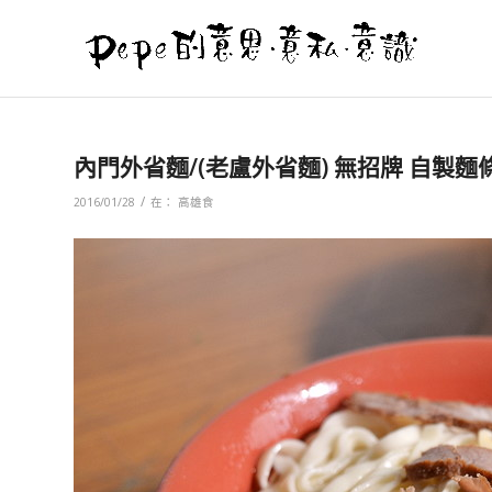
內門外省麵/(老盧外省麵) 無招牌 自製
/
2016/01/28
在：
高雄食