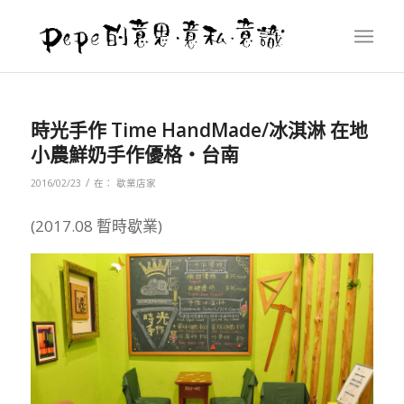
時光手作 Time HandMade/冰淇淋 在地
小農鮮奶手作優格‧台南
/
2016/02/23
在：
歇業店家
(2017.08 暫時歇業)