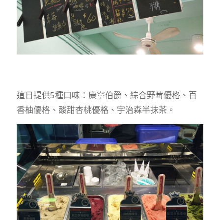
這日提供5種口味：康寧伯爵、綜合野莓優格、百
香柚優格、酸甜杏桃優格、宇治森半抹茶。