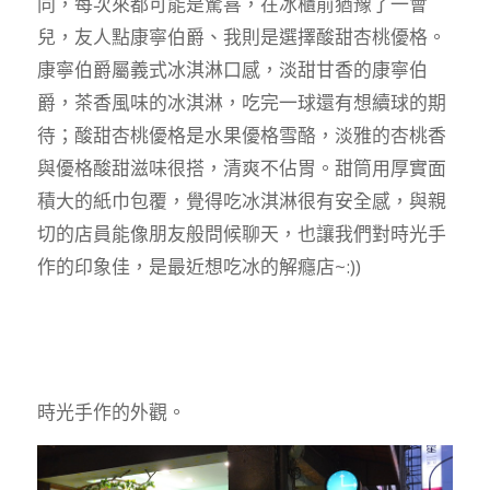
同，每次來都可能是驚喜，在冰櫃前猶豫了一會
兒，友人點康寧伯爵、我則是選擇酸甜杏桃優格。
康寧伯爵屬義式冰淇淋口感，淡甜甘香的康寧伯
爵，茶香風味的冰淇淋，吃完一球還有想續球的期
待；酸甜杏桃優格是水果優格雪酪，淡雅的杏桃香
與優格酸甜滋味很搭，清爽不佔胃。甜筒用厚實面
積大的紙巾包覆，覺得吃冰淇淋很有安全感，與親
切的店員能像朋友般問候聊天，也讓我們對時光手
作的印象佳，是最近想吃冰的解癮店~:))
時光手作的外觀。