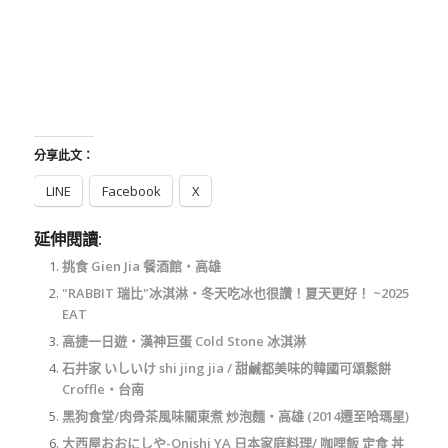
分享此文：
LINE
Facebook
X
延伸閱讀:
挑食 Gien Jia 餐酒館‧高雄
"RABBIT 瑞比"冰淇淋‧冬天吃冰也很讚！夏天更好！ ~2025
EAT
高捷一日遊‧漢神巨蛋 Cold Stone 冰淇淋
石井家 いしいけ shi jing jia / 甜鹹都美味的韓國可頌鬆餅
Croffle‧台南
黑狗食堂/肉骨茶風味關東煮 炒泡麵‧高雄 (2014遷至哈瑪星)
大西屋おおにしや-Onishi YA 日本家庭料理/ 咖哩飯 定食 丼